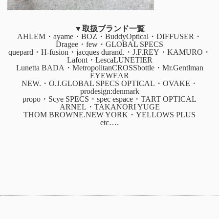
▼取扱ブランド一覧
AHLEM・ayame・BOZ・BuddyOptical・DIFFUSER・
Dragee・few・GLOBAL SPECS
quepard・H-fusion・jacques durand.・J.F.REY・KAMURO・
Lafont・LescaLUNETIER
Lunetta BADA・MetropolitanCROSSbottle・Mr.Gentlman
EYEWEAR
NEW.・O.J.GLOBAL SPECS OPTICAL・OVAKE・
prodesign:denmark
propo・Scye SPECS・spec espace・TART OPTICAL
ARNEL・TAKANORI YUGE
THOM BROWNE.NEW YORK・YELLOWS PLUS
etc….