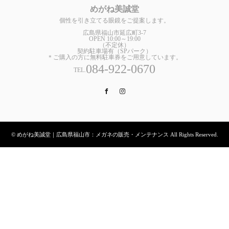
めがね美誠堂
個性を引き立てる眼鏡をご提案します。
広島県福山市延広町3-7
OPEN 10:00～19:00
（不定休）
契約駐車場有（SPパーク）
＊ご購入の方に無料駐車券をご用意しています。
084-922-0670
TEL.
Facebook
Instagram
© めがね美誠堂｜広島県福山市：メガネの販売・メンテナンス All Rights Reserved.