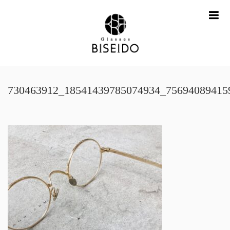
me
730463912_18541439785074934_75694089415