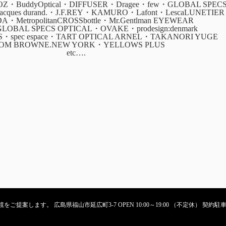
・BuddyOptical・DIFFUSER・Dragee・few・GLOBAL SPEC
・jacques durand.・J.F.REY・KAMURO・Lafont・LescaLUNETIER
ADA・MetropolitanCROSSbottle・Mr.Gentlman EYEWEAR
GLOBAL SPECS OPTICAL・OVAKE・prodesign:denmark
CS・spec espace・TART OPTICAL ARNEL・TAKANORI YUGE
OM BROWNE.NEW YORK・YELLOWS PLUS
etc….
ご提案します。 広島県福山市延広町3-7 OPEN 10:00～19:00 （不定休） 