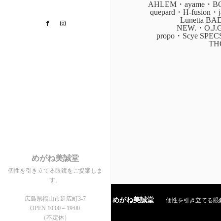
AHLEM・ayame・BOZ
quepard・H-fusion
Lunetta B
Facebook
Instagram
NEW.・O.J.
propo・Scye SPE
TH
めがね美誠堂
個性を引き立てる眼鏡をご提案しま
す。
広島県福山市延広町3-7
めがね美誠堂
個性を引き立てる眼鏡を
OPEN 10:00～19:00
（不定休）