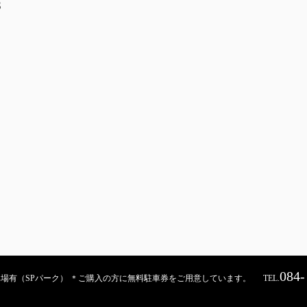
S
084-
契約駐車場有（SPパーク） ＊ご購入の方に無料駐車券をご用意しています。
TEL.