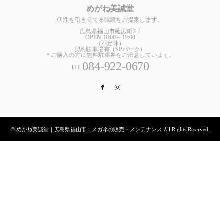
めがね美誠堂
個性を引き立てる眼鏡をご提案します。
広島県福山市延広町3-7
OPEN 10:00～19:00
（不定休）
契約駐車場有（SPパーク）
＊ご購入の方に無料駐車券をご用意しています。
084-922-0670
TEL.
Facebook
Instagram
© めがね美誠堂｜広島県福山市：メガネの販売・メンテナンス All Rights Reserved.