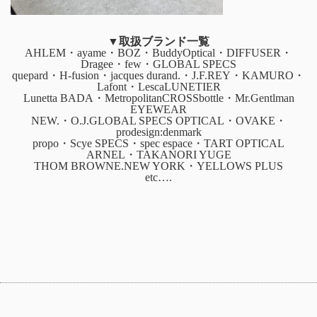
▼取扱ブランド一覧
AHLEM・ayame・BOZ・BuddyOptical・DIFFUSER・
Dragee・few・GLOBAL SPECS
quepard・H-fusion・jacques durand.・J.F.REY・KAMURO・
Lafont・LescaLUNETIER
Lunetta BADA・MetropolitanCROSSbottle・Mr.Gentlman
EYEWEAR
NEW.・O.J.GLOBAL SPECS OPTICAL・OVAKE・
prodesign:denmark
propo・Scye SPECS・spec espace・TART OPTICAL
ARNEL・TAKANORI YUGE
THOM BROWNE.NEW YORK・YELLOWS PLUS
etc….