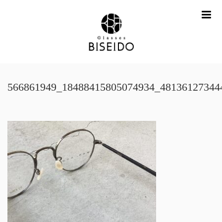
me
566861949_18488415805074934_48136127344