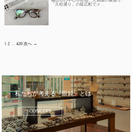
福山市の中心市街地、天満屋の裏通り、
「久松通り」の延広町でメ…
1
2
…
420
次へ →
私たちが考える『眼鏡』とは
CONCEPT