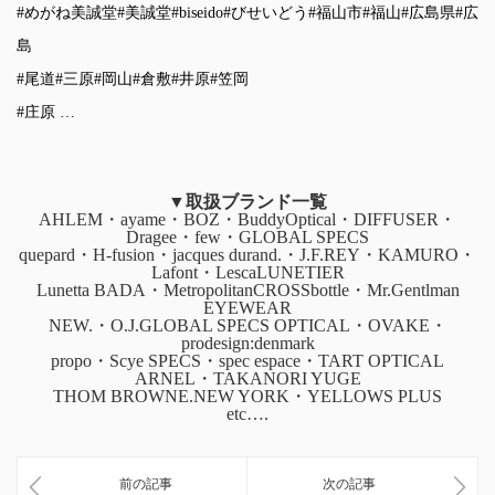
#めがね美誠堂
#美誠堂
#biseido
#びせいどう
#福山市
#福山
#広島県
#広
島
#尾道
#三原
#岡山
#倉敷
#井原
#笠岡
#庄原
…
▼取扱ブランド一覧
AHLEM・ayame・BOZ・BuddyOptical・DIFFUSER・
Dragee・few・GLOBAL SPECS
quepard・H-fusion・jacques durand.・J.F.REY・KAMURO・
Lafont・LescaLUNETIER
Lunetta BADA・MetropolitanCROSSbottle・Mr.Gentlman
EYEWEAR
NEW.・O.J.GLOBAL SPECS OPTICAL・OVAKE・
prodesign:denmark
propo・Scye SPECS・spec espace・TART OPTICAL
ARNEL・TAKANORI YUGE
THOM BROWNE.NEW YORK・YELLOWS PLUS
etc….
前の記事
次の記事