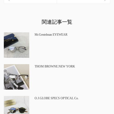
関連記事一覧
Mr.Gentelman EYEWEAR
THOM BROWNE.NEW YORK
O.J.GLOBE SPECS OPTICAL Co.