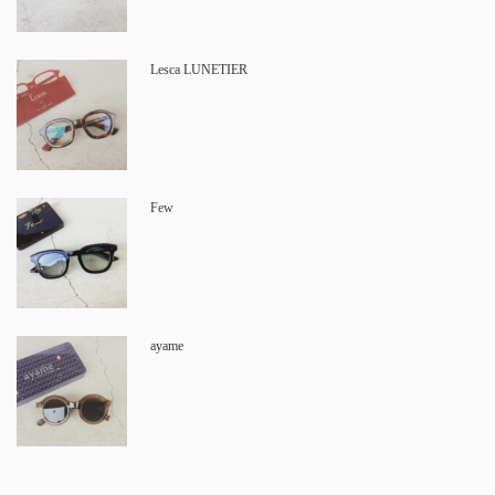
Lesca LUNETIER
Few
ayame