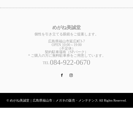
めがね美誠堂
個性を引き立てる眼鏡をご提案します。
広島県福山市延広町3-7
OPEN 10:00～19:00
（不定休）
契約駐車場有（SPパーク）
＊ご購入の方に無料駐車券をご用意しています。
084-922-0670
TEL.
Facebook
Instagram
© めがね美誠堂｜広島県福山市：メガネの販売・メンテナンス All Rights Reserved.