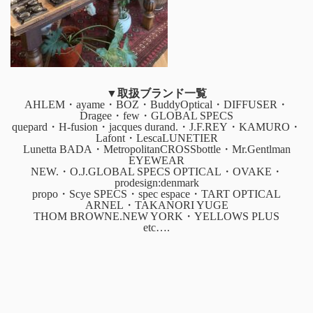
▼取扱ブランド一覧
AHLEM・ayame・BOZ・BuddyOptical・DIFFUSER・
Dragee・few・GLOBAL SPECS
quepard・H-fusion・jacques durand.・J.F.REY・KAMURO・
Lafont・LescaLUNETIER
Lunetta BADA・MetropolitanCROSSbottle・Mr.Gentlman
EYEWEAR
NEW.・O.J.GLOBAL SPECS OPTICAL・OVAKE・
prodesign:denmark
propo・Scye SPECS・spec espace・TART OPTICAL
ARNEL・TAKANORI YUGE
THOM BROWNE.NEW YORK・YELLOWS PLUS
etc….