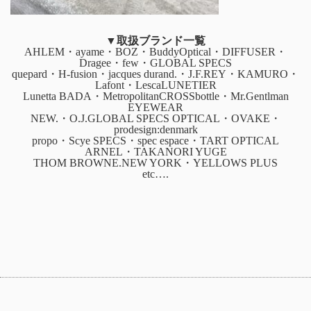
▼取扱ブランド一覧
AHLEM・ayame・BOZ・BuddyOptical・DIFFUSER・
Dragee・few・GLOBAL SPECS
quepard・H-fusion・jacques durand.・J.F.REY・KAMURO・
Lafont・LescaLUNETIER
Lunetta BADA・MetropolitanCROSSbottle・Mr.Gentlman
EYEWEAR
NEW.・O.J.GLOBAL SPECS OPTICAL・OVAKE・
prodesign:denmark
propo・Scye SPECS・spec espace・TART OPTICAL
ARNEL・TAKANORI YUGE
THOM BROWNE.NEW YORK・YELLOWS PLUS
etc….