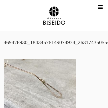
me
469476930_18434576149074934_26317435055