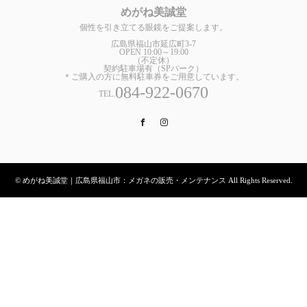
めがね美誠堂
個性を引き立てる眼鏡をご提案します。
広島県福山市延広町3-7
OPEN 10:00～19:00
（不定休）
契約駐車場有（SPパーク）
＊ご購入の方に無料駐車券をご用意しています。
084-922-0670
TEL.
Facebook
Instagram
© めがね美誠堂｜広島県福山市：メガネの販売・メンテナンス All Rights Reserved.