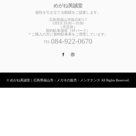
めがね美誠堂
個性を引き立てる眼鏡をご提案します。
広島県福山市延広町3-7
OPEN 10:00～19:00
（不定休）
契約駐車場有（SPパーク）
＊ご購入の方に無料駐車券をご用意しています。
084-922-0670
TEL.
Facebook
Instagram
© めがね美誠堂｜広島県福山市：メガネの販売・メンテナンス All Rights Reserved.