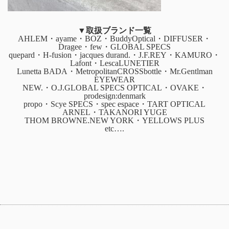
▼取扱ブランド一覧
AHLEM・ayame・BOZ・BuddyOptical・DIFFUSER・
Dragee・few・GLOBAL SPECS
quepard・H-fusion・jacques durand.・J.F.REY・KAMURO・
Lafont・LescaLUNETIER
Lunetta BADA・MetropolitanCROSSbottle・Mr.Gentlman
EYEWEAR
NEW.・O.J.GLOBAL SPECS OPTICAL・OVAKE・
prodesign:denmark
propo・Scye SPECS・spec espace・TART OPTICAL
ARNEL・TAKANORI YUGE
THOM BROWNE.NEW YORK・YELLOWS PLUS
etc….