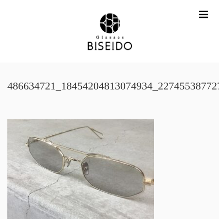
me
486634721_18454204813074934_22745538772