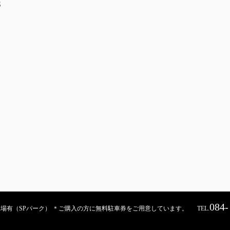
S
084-
契約駐車場有（SPパーク） ＊ご購入の方に無料駐車券をご用意しています。
TEL.