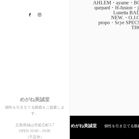
AHLEM・ayame・BOZ
quepard・H-fusion
Lunetta B
Facebook
Instagram
NEW.・O.J.
propo・Scye SPE
TH
めがね美誠堂
個性を引き立てる眼鏡をご提案しま
す。
広島県福山市延広町3-7
めがね美誠堂
個性を引き立てる眼鏡を
OPEN 10:00～19:00
（不定休）