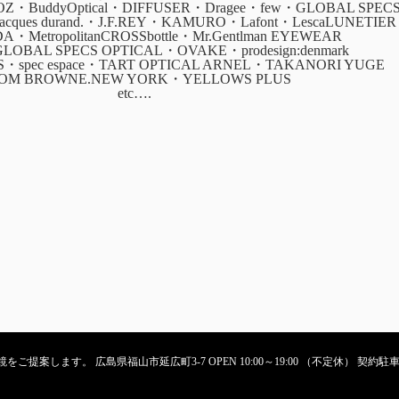
・BuddyOptical・DIFFUSER・Dragee・few・GLOBAL SPEC
・jacques durand.・J.F.REY・KAMURO・Lafont・LescaLUNETIER
ADA・MetropolitanCROSSbottle・Mr.Gentlman EYEWEAR
GLOBAL SPECS OPTICAL・OVAKE・prodesign:denmark
CS・spec espace・TART OPTICAL ARNEL・TAKANORI YUGE
OM BROWNE.NEW YORK・YELLOWS PLUS
etc….
ご提案します。 広島県福山市延広町3-7 OPEN 10:00～19:00 （不定休） 