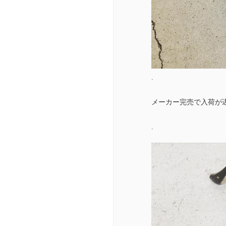
.
メーカー完売で入荷が
.