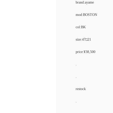
brand:ayame
mod:BOSTON
col:BK
size:47□21
price:¥38,500
.
.
restock
.