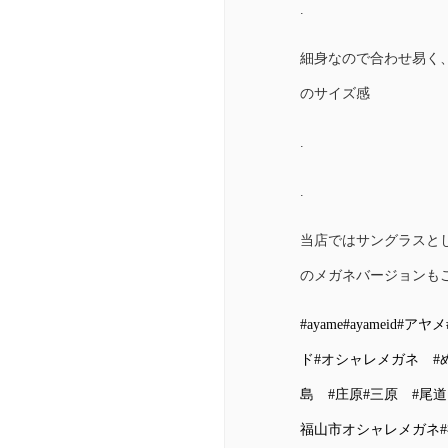
.
細身なので合わせ易く
のサイズ感
.
.
当店ではサングラスと
のメガネバージョンも
#ayame
#ayameid
#アヤメ
ド
#オシャレメガネ
#
島
#庄原
#三原
#尾道
福山市オシャレメガネ