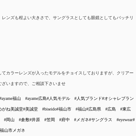
、レンズも程よい大きさで、サングラスとしても眼鏡としてもバッチリ
してカラーレンズが入ったモデルをチョイスしておりますが、クリアー
ございますので、ご相談下さいませ
#ayame福山
#ayame広島
#人気モデル
#人気ブランド
#オシャレブラン
めがね美誠堂
#美誠堂
#biseido
#福山市
#福山
#広島県
#広島
#東広
#岡山
#倉敷
#井原
#笠岡
#府中
#メガネ
#サングラス
#eyewear
#
#福山市メガネ