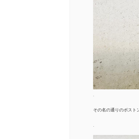
.
その名の通りのボスト
.