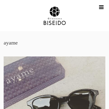
me
ayame