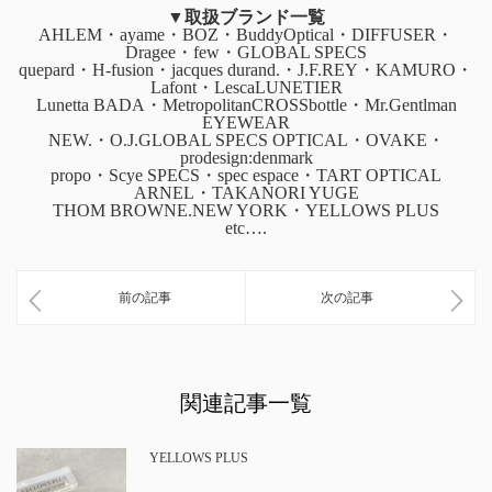
▼取扱ブランド一覧
AHLEM・ayame・BOZ・BuddyOptical・DIFFUSER・
Dragee・few・GLOBAL SPECS
quepard・H-fusion・jacques durand.・J.F.REY・KAMURO・
Lafont・LescaLUNETIER
Lunetta BADA・MetropolitanCROSSbottle・Mr.Gentlman
EYEWEAR
NEW.・O.J.GLOBAL SPECS OPTICAL・OVAKE・
prodesign:denmark
propo・Scye SPECS・spec espace・TART OPTICAL
ARNEL・TAKANORI YUGE
THOM BROWNE.NEW YORK・YELLOWS PLUS
etc….
前の記事
次の記事
関連記事一覧
YELLOWS PLUS