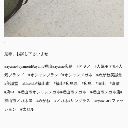
.
是非、お試し下さいませ
#ayame
#ayameid
#ayame福山
#ayame広島
#アヤメ
#人気モデル
#人
気ブランド
#オシャレブランド
#オシャレメガネ
#めがね美誠堂
#美誠堂
#biseido
#福山市
#福山
#広島県
#広島
#岡山
#倉敷
#府中
#福山市オシャレメガネ
#福山市メガネ
#福山市メガネ店
#
福山市メガネ屋
#めがね
#メガネ
#サングラス
#eyawear
#ファッ
ション
#太セル