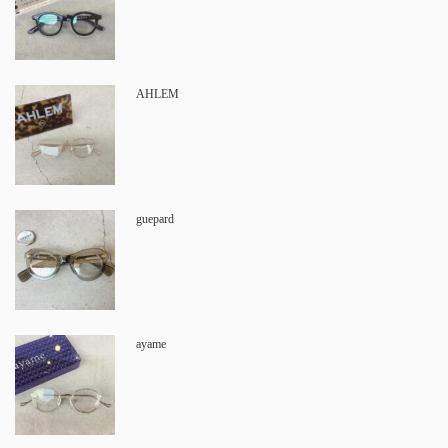
AHLEM
guepard
ayame