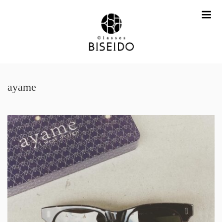
me
ayame