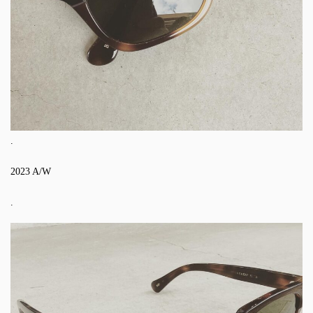
.
2023 A/W
.