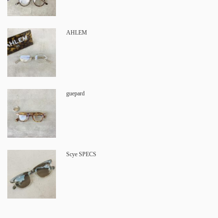
AHLEM
guepard
Scye SPECS