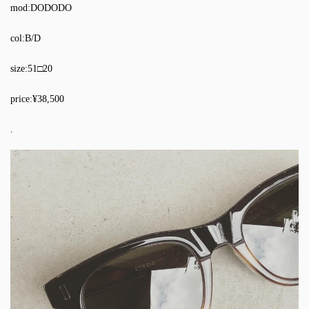
mod:DODODO
col:B/D
size:51□20
price:¥38,500
.