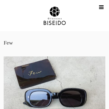
me
Few