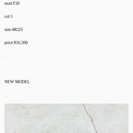
mod:F26
col:1
size:48□23
price:¥16,500
.
.
NEW MODEL
.