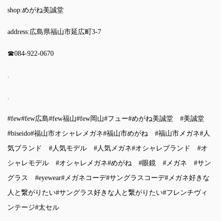
shop:めがね美誠堂
address:広島県福山市延広町3-7
☎︎084-922-0670
.
.
#few
#few広島
#few福山
#few岡山
#フュー
#めがね美誠堂
#美誠堂
#biseido
#福山市オシャレメガネ
#福山市めがね
#福山市メガネ
#人
気ブランド
#人気モデル
#人気メガネ
#オシャレブランド
#オ
シャレモデル
#オシャレメガネ
#めがね
#眼鏡
#メガネ
#サン
グラス
#eyewear
#メガネコーデ
#サングラスコーデ
#メガネ好きな
人と繋がりたい
#サングラス好きな人と繋がりたい
#フレンチヴィ
ンテージ
#太セル