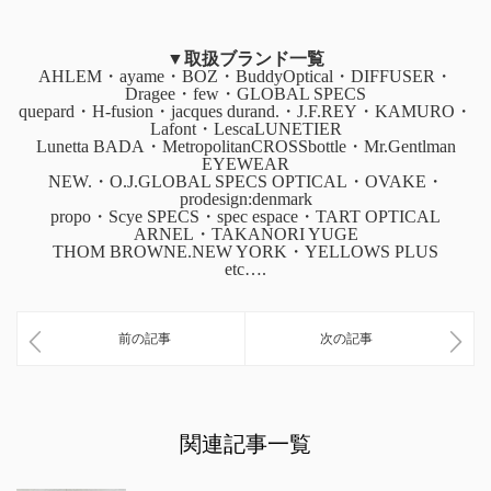
▼取扱ブランド一覧
AHLEM・ayame・BOZ・BuddyOptical・DIFFUSER・
Dragee・few・GLOBAL SPECS
quepard・H-fusion・jacques durand.・J.F.REY・KAMURO・
Lafont・LescaLUNETIER
Lunetta BADA・MetropolitanCROSSbottle・Mr.Gentlman
EYEWEAR
NEW.・O.J.GLOBAL SPECS OPTICAL・OVAKE・
prodesign:denmark
propo・Scye SPECS・spec espace・TART OPTICAL
ARNEL・TAKANORI YUGE
THOM BROWNE.NEW YORK・YELLOWS PLUS
etc….
前の記事
次の記事
関連記事一覧