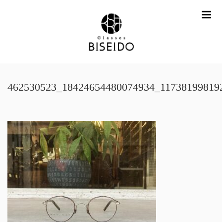
me
462530523_18424654480074934_11738199819