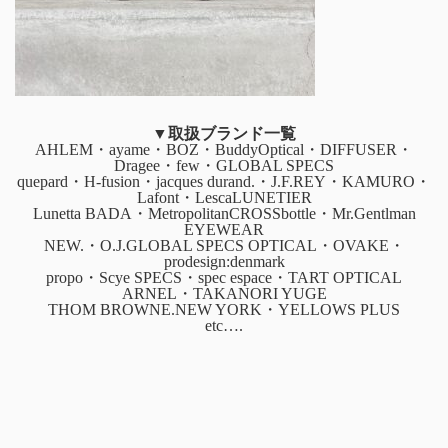
▼取扱ブランド一覧
AHLEM・ayame・BOZ・BuddyOptical・DIFFUSER・
Dragee・few・GLOBAL SPECS
quepard・H-fusion・jacques durand.・J.F.REY・KAMURO・
Lafont・LescaLUNETIER
Lunetta BADA・MetropolitanCROSSbottle・Mr.Gentlman
EYEWEAR
NEW.・O.J.GLOBAL SPECS OPTICAL・OVAKE・
prodesign:denmark
propo・Scye SPECS・spec espace・TART OPTICAL
ARNEL・TAKANORI YUGE
THOM BROWNE.NEW YORK・YELLOWS PLUS
etc….