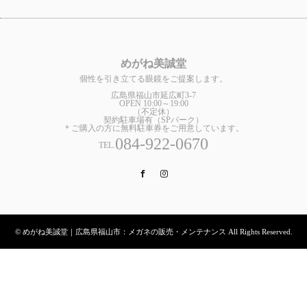
めがね美誠堂
個性を引き立てる眼鏡をご提案します。
広島県福山市延広町3-7
OPEN 10:00～19:00
（不定休）
契約駐車場有（SPパーク）
＊ご購入の方に無料駐車券をご用意しています。
084-922-0670
TEL.
Facebook
Instagram
© めがね美誠堂｜広島県福山市：メガネの販売・メンテナンス All Rights Reserved.