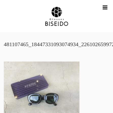
me
481107465_18447331093074934_22610265997