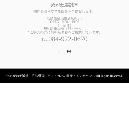
めがね美誠堂
個性を引き立てる眼鏡をご提案します。
広島県福山市延広町3-7
OPEN 10:00～19:00
（不定休）
契約駐車場有（SPパーク）
＊ご購入の方に無料駐車券をご用意しています。
084-922-0670
TEL.
Facebook
Instagram
© めがね美誠堂｜広島県福山市：メガネの販売・メンテナンス All Rights Reserved.