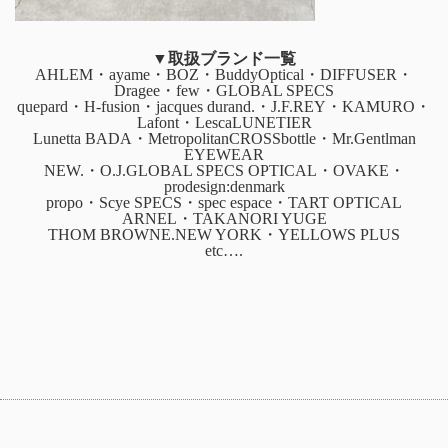
▼取扱ブランド一覧
AHLEM・ayame・BOZ・BuddyOptical・DIFFUSER・
Dragee・few・GLOBAL SPECS
quepard・H-fusion・jacques durand.・J.F.REY・KAMURO・
Lafont・LescaLUNETIER
Lunetta BADA・MetropolitanCROSSbottle・Mr.Gentlman
EYEWEAR
NEW.・O.J.GLOBAL SPECS OPTICAL・OVAKE・
prodesign:denmark
propo・Scye SPECS・spec espace・TART OPTICAL
ARNEL・TAKANORI YUGE
THOM BROWNE.NEW YORK・YELLOWS PLUS
etc….