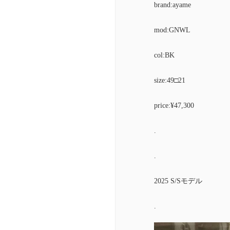
brand:ayame
mod:GNWL
col:BK
size:49□21
price:¥47,300
.
.
2025 S/Sモデル
.