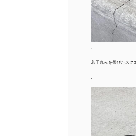
.
若干丸みを帯びたスク
.