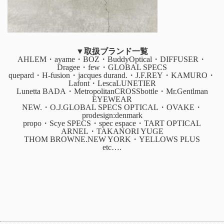
▼取扱ブランド一覧
AHLEM・ayame・BOZ・BuddyOptical・DIFFUSER・
Dragee・few・GLOBAL SPECS
quepard・H-fusion・jacques durand.・J.F.REY・KAMURO・
Lafont・LescaLUNETIER
Lunetta BADA・MetropolitanCROSSbottle・Mr.Gentlman
EYEWEAR
NEW.・O.J.GLOBAL SPECS OPTICAL・OVAKE・
prodesign:denmark
propo・Scye SPECS・spec espace・TART OPTICAL
ARNEL・TAKANORI YUGE
THOM BROWNE.NEW YORK・YELLOWS PLUS
etc….