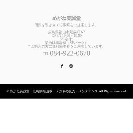
めがね美誠堂
個性を引き立てる眼鏡をご提案します。
広島県福山市延広町3-7
OPEN 10:00～19:00
（不定休）
契約駐車場有（SPパーク）
＊ご購入の方に無料駐車券をご用意しています。
084-922-0670
TEL.
Facebook
Instagram
© めがね美誠堂｜広島県福山市：メガネの販売・メンテナンス All Rights Reserved.