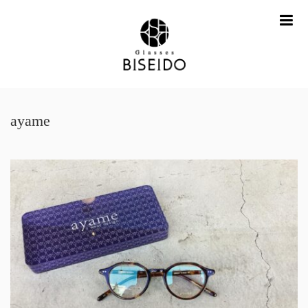
me
ayame