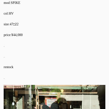
mod:SPIKE
col:HV
size:47□22
price:¥44,000
.
.
restock
.