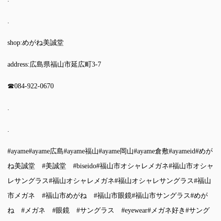
.
shop:めがね美誠堂
address:広島県福山市延広町3-7
☎︎084-922-0670
.
.
#ayame
#ayame広島
#ayame福山
#ayame岡山
#ayame倉敷
#ayameid
#めが
ね美誠堂
#美誠堂
#biseido
#福山市オシャレメガネ
#福山市オシャ
レサングラス
#福山オシャレメガネ
#福山オシャレサングラス
#福山
市メガネ
#福山市めがね
#福山市眼鏡
#福山市サングラス
#めが
ね
#メガネ
#眼鏡
#サングラス
#eyewear
#メガネ好き
#サング