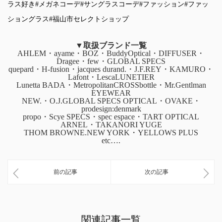
ラス好き
#メガネコーデ
#サングラスコーデ
#ファッション
#ファッ
ショングラス
#福山市セレクトショップ
▼取扱ブランド一覧
AHLEM・ayame・BOZ・BuddyOptical・DIFFUSER・
Dragee・few・GLOBAL SPECS
quepard・H-fusion・jacques durand.・J.F.REY・KAMURO・
Lafont・LescaLUNETIER
Lunetta BADA・MetropolitanCROSSbottle・Mr.Gentlman
EYEWEAR
NEW.・O.J.GLOBAL SPECS OPTICAL・OVAKE・
prodesign:denmark
propo・Scye SPECS・spec espace・TART OPTICAL
ARNEL・TAKANORI YUGE
THOM BROWNE.NEW YORK・YELLOWS PLUS
etc….
前の記事
次の記事
関連記事一覧