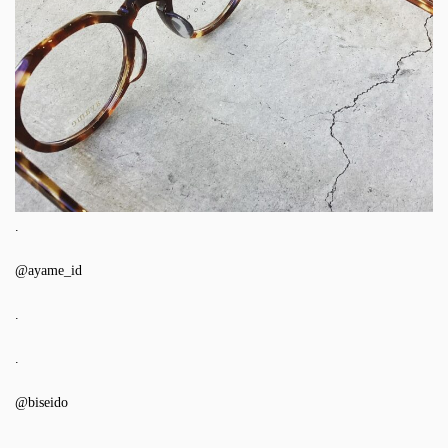
.
@ayame_id
.
.
@biseido
.