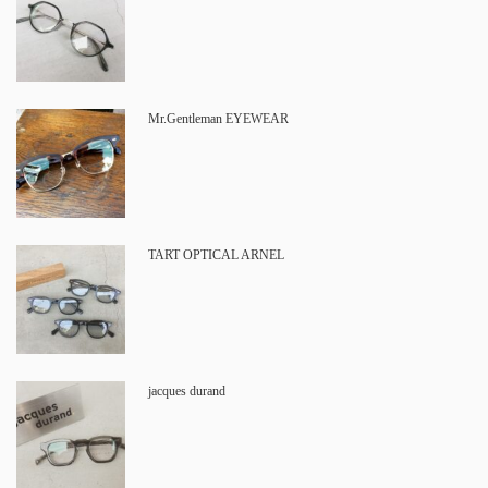
Mr.Gentleman EYEWEAR
TART OPTICAL ARNEL
jacques durand