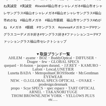
ね美誠堂
#美誠堂
#biseido
#福山市オシャレメガネ
#福山市オシャ
レサングラス
#福山オシャレメガネ
#福山オシャレサングラス
#福山
市めがね
#福山市メガネ
#福山市眼鏡
福山市サングラス
#めが
ね
#メガネ
#眼鏡
#サングラス
#eyewear
#メガネコーデ
#サン
グラスコーデ
メガネ好き
#サングラス好き
#ファッションコーデ
#フ
ァッショングラス
福山市セレクトショップ
▼取扱ブランド一覧
AHLEM・ayame・BOZ・BuddyOptical・DIFFUSER・
Dragee・few・GLOBAL SPECS
quepard・H-fusion・jacques durand.・J.F.REY・KAMURO・
Lafont・LescaLUNETIER
Lunetta BADA・MetropolitanCROSSbottle・Mr.Gentlman
EYEWEAR
NEW.・O.J.GLOBAL SPECS OPTICAL・OVAKE・
prodesign:denmark
propo・Scye SPECS・spec espace・TART OPTICAL
ARNEL・TAKANORI YUGE
THOM BROWNE.NEW YORK・YELLOWS PLUS
etc….