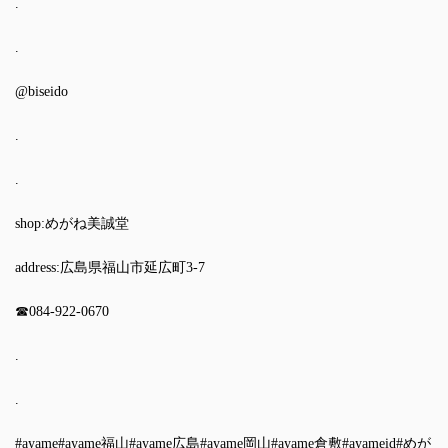
.
.
@biseido
.
.
shop:めがね美誠堂
address:広島県福山市延広町3-7
☎︎084-922-0670
.
.
#ayame
#ayame福山
#ayame広島
#ayame岡山
#ayame倉敷
#ayameid
#めが