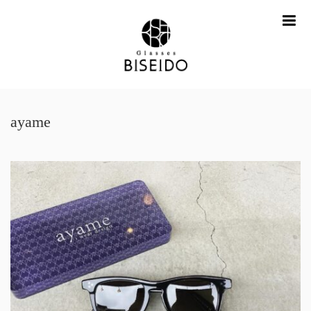
me
ayame