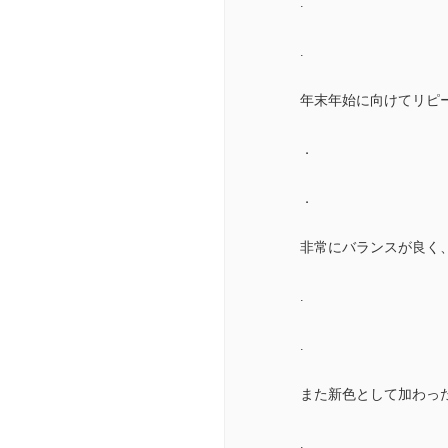
.
.
年末年始に向けてリピ
．
．
非常にバランスが良く
.
.
また新色として加わった
.