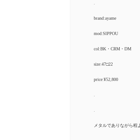
.
brand:ayame
mod:SIPPOU
col:BK・CRM・DM
size:47□22
price:¥52,800
.
.
メタルでありながら程よ