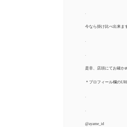
.
今なら掛け比べ出来ま
.
.
是非、店頭にてお確か
＊プロフィール欄のURLの
.
.
@ayame_id