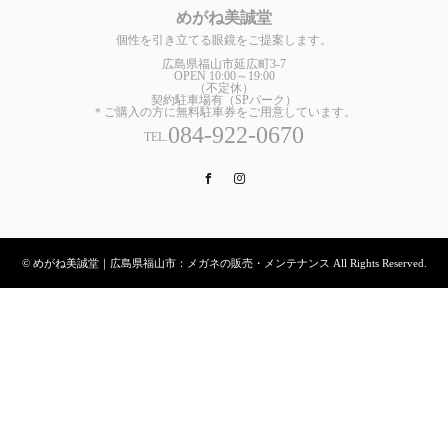
めがね美誠堂
個性を引き立てる眼鏡をご提案します。
広島県福山市延広町3-7
OPEN 10:00～19:00
（不定休）
契約駐車場有（SPパーク）
＊ご購入の方に無料駐車券をご用意しています。
084-922-0670
TEL.
Facebook
Instagram
© めがね美誠堂｜広島県福山市：メガネの販売・メンテナンス All Rights Reserved.