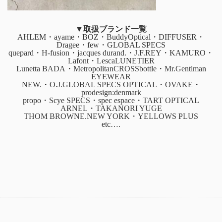
▼取扱ブランド一覧
AHLEM・ayame・BOZ・BuddyOptical・DIFFUSER・
Dragee・few・GLOBAL SPECS
quepard・H-fusion・jacques durand.・J.F.REY・KAMURO・
Lafont・LescaLUNETIER
Lunetta BADA・MetropolitanCROSSbottle・Mr.Gentlman
EYEWEAR
NEW.・O.J.GLOBAL SPECS OPTICAL・OVAKE・
prodesign:denmark
propo・Scye SPECS・spec espace・TART OPTICAL
ARNEL・TAKANORI YUGE
THOM BROWNE.NEW YORK・YELLOWS PLUS
etc….