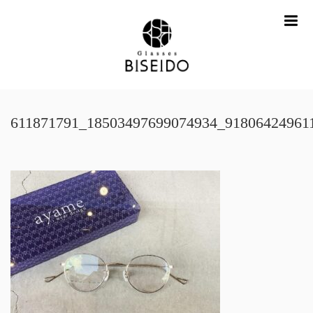
me
611871791_18503497699074934_91806424961