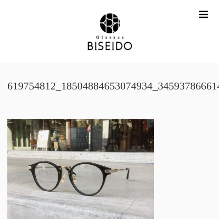
me
619754812_18504884653074934_34593786661