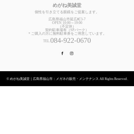
めがね美誠堂
個性を引き立てる眼鏡をご提案します。
広島県福山市延広町3-7
OPEN 10:00～19:00
（不定休）
契約駐車場有（SPパーク）
＊ご購入の方に無料駐車券をご用意しています。
084-922-0670
TEL.
Facebook
Instagram
© めがね美誠堂｜広島県福山市：メガネの販売・メンテナンス All Rights Reserved.