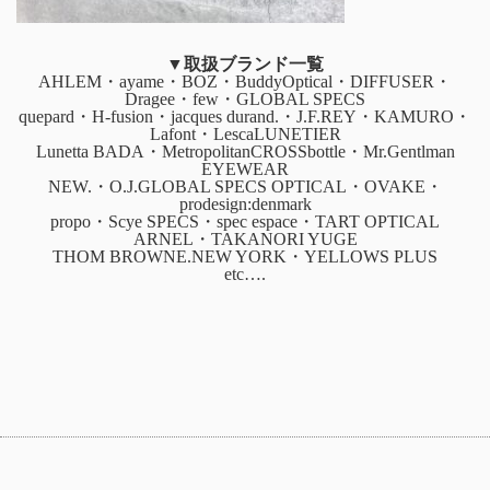
▼取扱ブランド一覧
AHLEM・ayame・BOZ・BuddyOptical・DIFFUSER・
Dragee・few・GLOBAL SPECS
quepard・H-fusion・jacques durand.・J.F.REY・KAMURO・
Lafont・LescaLUNETIER
Lunetta BADA・MetropolitanCROSSbottle・Mr.Gentlman
EYEWEAR
NEW.・O.J.GLOBAL SPECS OPTICAL・OVAKE・
prodesign:denmark
propo・Scye SPECS・spec espace・TART OPTICAL
ARNEL・TAKANORI YUGE
THOM BROWNE.NEW YORK・YELLOWS PLUS
etc….