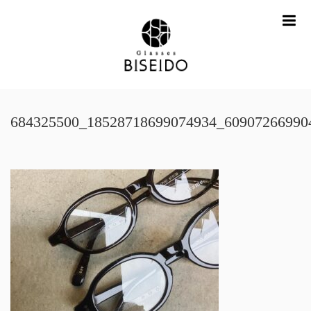
me
684325500_18528718699074934_60907266990