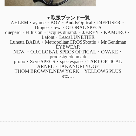
▼取扱ブランド一覧
AHLEM・ayame・BOZ・BuddyOptical・DIFFUSER・
Dragee・few・GLOBAL SPECS
quepard・H-fusion・jacques durand.・J.F.REY・KAMURO・
Lafont・LescaLUNETIER
Lunetta BADA・MetropolitanCROSSbottle・Mr.Gentlman
EYEWEAR
NEW.・O.J.GLOBAL SPECS OPTICAL・OVAKE・
prodesign:denmark
propo・Scye SPECS・spec espace・TART OPTICAL
ARNEL・TAKANORI YUGE
THOM BROWNE.NEW YORK・YELLOWS PLUS
etc….