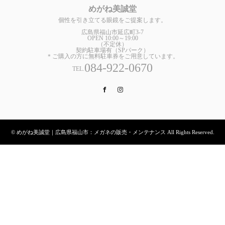
めがね美誠堂
個性を引き立てる眼鏡をご提案します。
広島県福山市延広町3-7
OPEN 10:00～19:00
（不定休）
契約駐車場有（SPパーク）
＊ご購入の方に無料駐車券をご用意しています。
084-922-0670
TEL.
Facebook
Instagram
© めがね美誠堂｜広島県福山市：メガネの販売・メンテナンス All Rights Reserved.