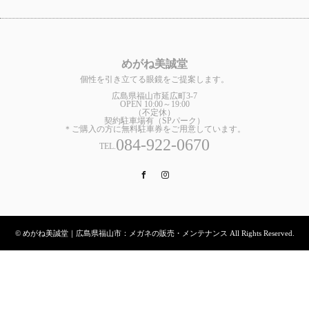
めがね美誠堂
個性を引き立てる眼鏡をご提案します。
広島県福山市延広町3-7
OPEN 10:00～19:00
（不定休）
契約駐車場有（SPパーク）
＊ご購入の方に無料駐車券をご用意しています。
084-922-0670
TEL.
Facebook
Instagram
© めがね美誠堂｜広島県福山市：メガネの販売・メンテナンス All Rights Reserved.