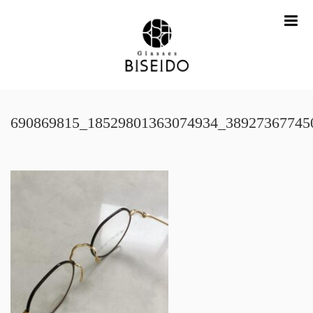
me
690869815_18529801363074934_38927367745