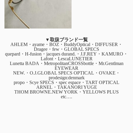
▼取扱ブランド一覧
AHLEM・ayame・BOZ・BuddyOptical・DIFFUSER・
Dragee・few・GLOBAL SPECS
quepard・H-fusion・jacques durand.・J.F.REY・KAMURO・
Lafont・LescaLUNETIER
Lunetta BADA・MetropolitanCROSSbottle・Mr.Gentlman
EYEWEAR
NEW.・O.J.GLOBAL SPECS OPTICAL・OVAKE・
prodesign:denmark
propo・Scye SPECS・spec espace・TART OPTICAL
ARNEL・TAKANORI YUGE
THOM BROWNE.NEW YORK・YELLOWS PLUS
etc….