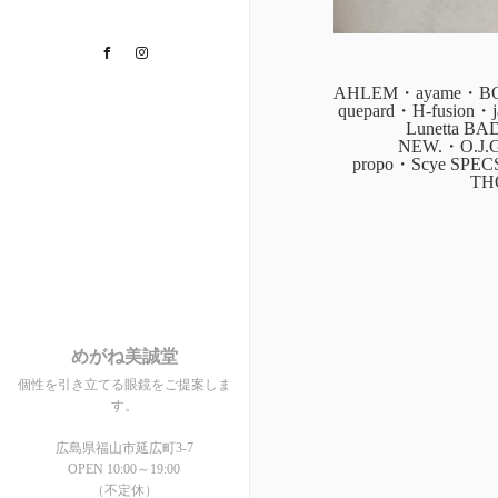
Facebook
Instagram
AHLEM・ayame・BOZ
quepard・H-fusion
Lunetta B
NEW.・O.J.
propo・Scye SPE
TH
めがね美誠堂
個性を引き立てる眼鏡をご提案しま
す。
広島県福山市延広町3-7
OPEN 10:00～19:00
（不定休）