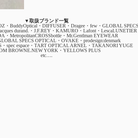
▼取扱ブランド一覧
・BuddyOptical・DIFFUSER・Dragee・few・GLOBAL SPEC
・jacques durand.・J.F.REY・KAMURO・Lafont・LescaLUNETIER
ADA・MetropolitanCROSSbottle・Mr.Gentlman EYEWEAR
GLOBAL SPECS OPTICAL・OVAKE・prodesign:denmark
CS・spec espace・TART OPTICAL ARNEL・TAKANORI YUGE
OM BROWNE.NEW YORK・YELLOWS PLUS
etc….