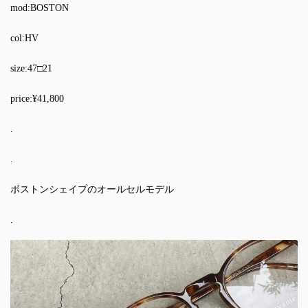
mod:BOSTON
col:HV
size:47□21
price:¥41,800
.
.
ボストンシェイプのオールセルモデル
.