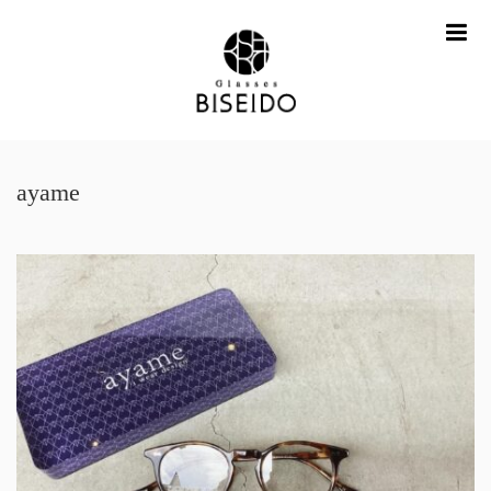
me
ayame