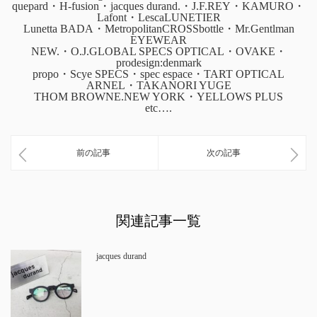
quepard・H-fusion・jacques durand.・J.F.REY・KAMURO・
Lafont・LescaLUNETIER
Lunetta BADA・MetropolitanCROSSbottle・Mr.Gentlman
EYEWEAR
NEW.・O.J.GLOBAL SPECS OPTICAL・OVAKE・
prodesign:denmark
propo・Scye SPECS・spec espace・TART OPTICAL
ARNEL・TAKANORI YUGE
THOM BROWNE.NEW YORK・YELLOWS PLUS
etc….
前の記事
次の記事
関連記事一覧
jacques durand