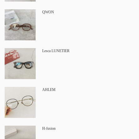
QWON
Lesca LUNETIER
AHLEM
H-fusion