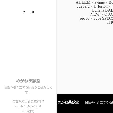
AHLEM・ayame・BOZ
quepard・H-fusion
Lunetta B
Facebook
Instagram
NEW.・O.J.
propo・Scye SPE
TH
めがね美誠堂
個性を引き立てる眼鏡をご提案しま
す。
広島県福山市延広町3-7
めがね美誠堂
個性を引き立てる眼鏡を
OPEN 10:00～19:00
（不定休）