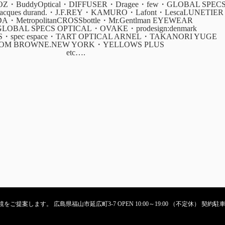
・BuddyOptical・DIFFUSER・Dragee・few・GLOBAL SPEC
・jacques durand.・J.F.REY・KAMURO・Lafont・LescaLUNETIER
ADA・MetropolitanCROSSbottle・Mr.Gentlman EYEWEAR
GLOBAL SPECS OPTICAL・OVAKE・prodesign:denmark
CS・spec espace・TART OPTICAL ARNEL・TAKANORI YUGE
OM BROWNE.NEW YORK・YELLOWS PLUS
etc….
ご提案します。 広島県福山市延広町3-7 OPEN 10:00～19:00 （不定休） 