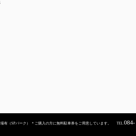
S
084-
契約駐車場有（SPパーク） ＊ご購入の方に無料駐車券をご用意しています。
TEL.