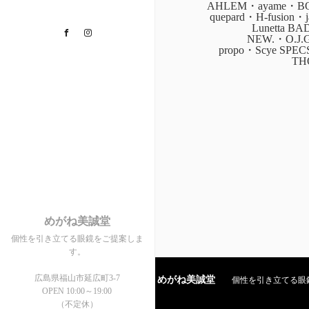
AHLEM・ayame・BOZ
quepard・H-fusion
Lunetta B
Facebook
Instagram
NEW.・O.J.
propo・Scye SPE
TH
めがね美誠堂
個性を引き立てる眼鏡をご提案しま
す。
広島県福山市延広町3-7
めがね美誠堂
個性を引き立てる眼鏡を
OPEN 10:00～19:00
（不定休）