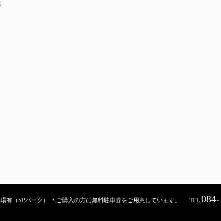
S
084-
契約駐車場有（SPパーク） ＊ご購入の方に無料駐車券をご用意しています。
TEL.