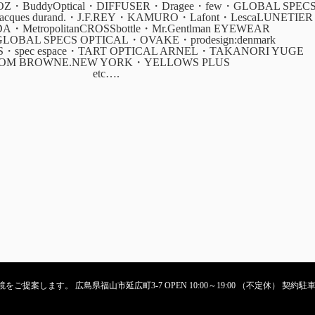
・BuddyOptical・DIFFUSER・Dragee・few・GLOBAL SPEC
・jacques durand.・J.F.REY・KAMURO・Lafont・LescaLUNETIER
ADA・MetropolitanCROSSbottle・Mr.Gentlman EYEWEAR
GLOBAL SPECS OPTICAL・OVAKE・prodesign:denmark
CS・spec espace・TART OPTICAL ARNEL・TAKANORI YUGE
OM BROWNE.NEW YORK・YELLOWS PLUS
etc….
ご提案します。 広島県福山市延広町3-7 OPEN 10:00～19:00 （不定休） 