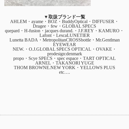
▼取扱ブランド一覧
AHLEM・ayame・BOZ・BuddyOptical・DIFFUSER・
Dragee・few・GLOBAL SPECS
quepard・H-fusion・jacques durand.・J.F.REY・KAMURO・
Lafont・LescaLUNETIER
Lunetta BADA・MetropolitanCROSSbottle・Mr.Gentlman
EYEWEAR
NEW.・O.J.GLOBAL SPECS OPTICAL・OVAKE・
prodesign:denmark
propo・Scye SPECS・spec espace・TART OPTICAL
ARNEL・TAKANORI YUGE
THOM BROWNE.NEW YORK・YELLOWS PLUS
etc….