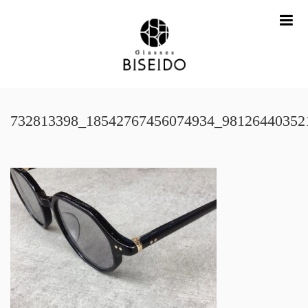
me
732813398_18542767456074934_98126440352