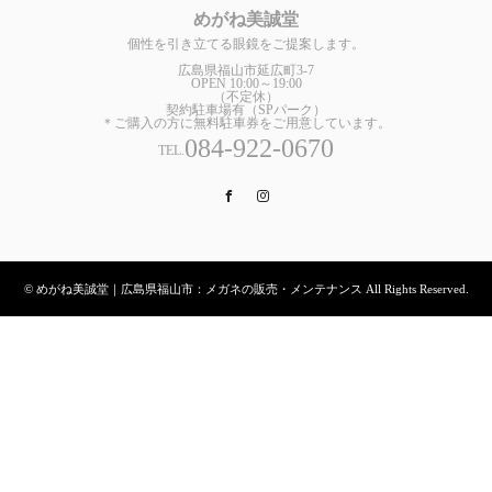
めがね美誠堂
個性を引き立てる眼鏡をご提案します。
広島県福山市延広町3-7
OPEN 10:00～19:00
（不定休）
契約駐車場有（SPパーク）
＊ご購入の方に無料駐車券をご用意しています。
084-922-0670
TEL.
Facebook
Instagram
© めがね美誠堂｜広島県福山市：メガネの販売・メンテナンス All Rights Reserved.