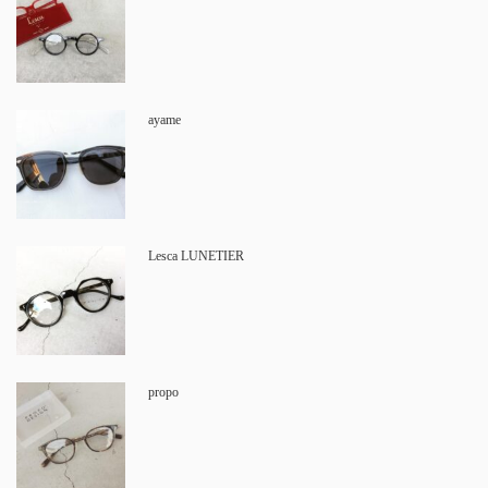
ayame
Lesca LUNETIER
propo