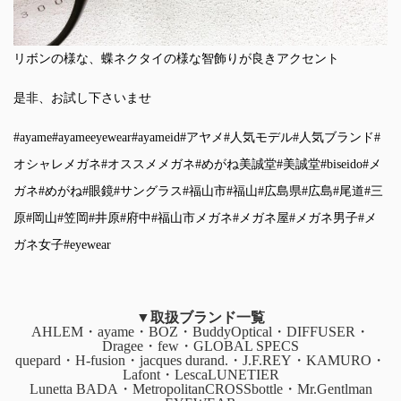
リボンの様な、蝶ネクタイの様な智飾りが良きアクセント
是非、お試し下さいませ
#ayame
#ayameeyewear
#ayameid
#アヤメ
#人気モデル
#人気ブランド
#
オシャレメガネ
#オススメメガネ
#めがね美誠堂
#美誠堂
#biseido
#メ
ガネ
#めがね
#眼鏡
#サングラス
#福山市
#福山
#広島県
#広島
#尾道
#三
原
#岡山
#笠岡
#井原
#府中
#福山市メガネ
#メガネ屋
#メガネ男子
#メ
ガネ女子
#eyewear
▼取扱ブランド一覧
AHLEM・ayame・BOZ・BuddyOptical・DIFFUSER・
Dragee・few・GLOBAL SPECS
quepard・H-fusion・jacques durand.・J.F.REY・KAMURO・
Lafont・LescaLUNETIER
Lunetta BADA・MetropolitanCROSSbottle・Mr.Gentlman