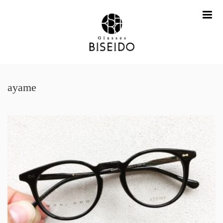
me
ayame