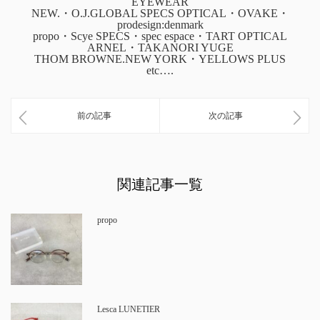
EYEWEAR
NEW.・O.J.GLOBAL SPECS OPTICAL・OVAKE・
prodesign:denmark
propo・Scye SPECS・spec espace・TART OPTICAL
ARNEL・TAKANORI YUGE
THOM BROWNE.NEW YORK・YELLOWS PLUS
etc….
前の記事
次の記事
関連記事一覧
propo
Lesca LUNETIER