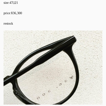
size:47□21
price:¥36,300
restock