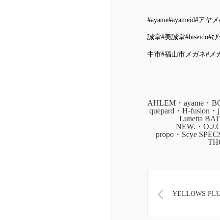
#ayame
#ayameid
#アヤメ
誠堂
#美誠堂
#biseido
#
中市
#福山市メガネ
#メ
AHLEM・ayame・BOZ
quepard・H-fusion
Lunetta B
NEW.・O.J.
propo・Scye SPE
TH
YELLOWS PL