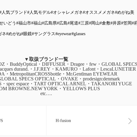
#人気ブランド
#人気モデル
#オシャレメガネ
#オススメメガネ
#めがね美
びせいどう
#福山市
#福山
#広島県
#広島
#尾道
#三原
#岡山
#倉敷
#井原
#笠岡
#
ガネ
#めがね
#眼鏡
#サングラス
#eyewear
#glasses
▼取扱ブランド一覧
・BuddyOptical・DIFFUSER・Dragee・few・GLOBAL SPEC
・jacques durand.・J.F.REY・KAMURO・Lafont・LescaLUNETIER
ADA・MetropolitanCROSSbottle・Mr.Gentlman EYEWEAR
GLOBAL SPECS OPTICAL・OVAKE・prodesign:denmark
CS・spec espace・TART OPTICAL ARNEL・TAKANORI YUGE
OM BROWNE.NEW YORK・YELLOWS PLUS
etc….
US
H-fusion