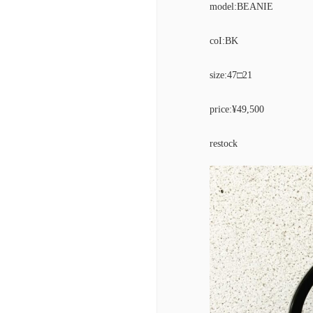
model:BEANIE
coI:BK
size:47□21
price:¥49,500
restock