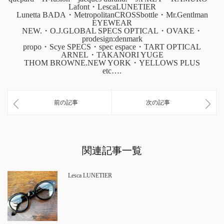
Lafont・LescaLUNETIER
Lunetta BADA・MetropolitanCROSSbottle・Mr.Gentlman
EYEWEAR
NEW.・O.J.GLOBAL SPECS OPTICAL・OVAKE・
prodesign:denmark
propo・Scye SPECS・spec espace・TART OPTICAL
ARNEL・TAKANORI YUGE
THOM BROWNE.NEW YORK・YELLOWS PLUS
etc….
前の記事
次の記事
関連記事一覧
Lesca LUNETIER