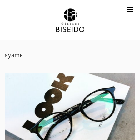
me
ayame