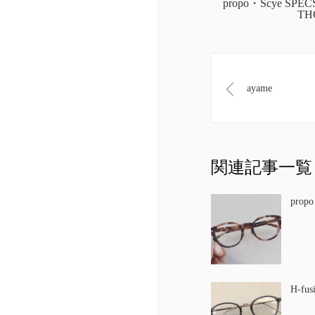
propo・Scye SPE
TH
ayame
関連記事一覧
propo
H-fus