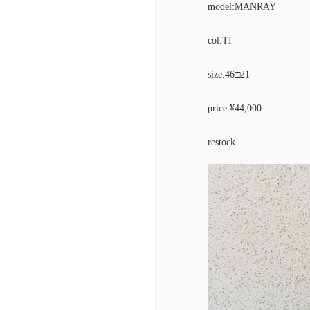
model:MANRAY
col:TI
size:46□21
price:¥44,000
restock