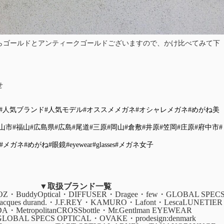
ならゴールドとアンティークゴールドございますので、かけ比べてみて下
せ
#人気ブランド
#人気モデル
#オススメメガネ
#オシャレメガネ
#めがね美
山市
#福山
#広島県
#広島
#尾道
#三原
#岡山
#倉敷
#井原
#笠岡
#庄原
#府中市
#
#メガネ
#めがね
#眼鏡
#eyewear
#glasses
#メガネ女子
▼取扱ブランド一覧
・BuddyOptical・DIFFUSER・Dragee・few・GLOBAL SPEC
・jacques durand.・J.F.REY・KAMURO・Lafont・LescaLUNETIER
ADA・MetropolitanCROSSbottle・Mr.Gentlman EYEWEAR
GLOBAL SPECS OPTICAL・OVAKE・prodesign:denmark