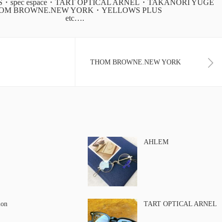
CS・spec espace・TART OPTICAL ARNEL・TAKANORI YUGE
OM BROWNE.NEW YORK・YELLOWS PLUS
etc….
THOM BROWNE.NEW YORK
AHLEM
ion
TART OPTICAL ARNEL