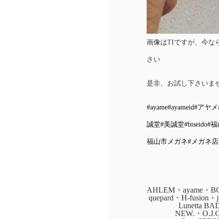
画像はTIですが、今
さい
是非、お試し下さいま
#ayame
#ayameid
#アヤメ
誠堂
#美誠堂
#biseido
#福
福山市メガネ
#メガネ店
AHLEM・ayame・BOZ
quepard・H-fusion
Lunetta B
NEW.・O.J.