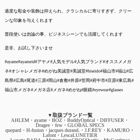
過度な彫金や装飾は抑えられ、クラシカルに寄りすぎず、クリー
ンな印象を与えくれます
普段使いは勿論の事、ビジネスシーンでも活躍してくれます
是非、お試し下さいませ
#ayame
#ayameid
#アヤメ
#人気モデル
#人気ブランド
#オススメメガ
ネ
#オシャレメガネ
#めがね美誠堂
#美誠堂
#biseido
#福山市
#福山
#広
島県
#広島
#尾道
#三原
#岡山
#倉敷
#井原
#笠岡
#府中市
#庄原
#東広島
#
福山市メガネ
#メガネ店
#メガネ
#めがね
#眼鏡
#eyewear
#glasses
▼取扱ブランド一覧
AHLEM・ayame・BOZ・BuddyOptical・DIFFUSER・
Dragee・few・GLOBAL SPECS
quepard・H-fusion・jacques durand.・J.F.REY・KAMURO・
Lafont・LescaLUNETIER