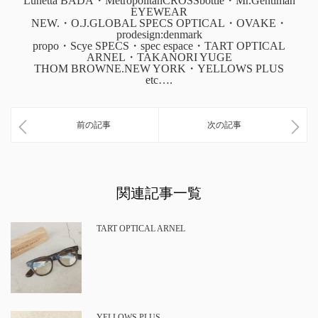
Lunetta BADA・MetropolitanCROSSbottle・Mr.Gentlman
EYEWEAR
NEW.・O.J.GLOBAL SPECS OPTICAL・OVAKE・
prodesign:denmark
propo・Scye SPECS・spec espace・TART OPTICAL
ARNEL・TAKANORI YUGE
THOM BROWNE.NEW YORK・YELLOWS PLUS
etc….
前の記事
次の記事
関連記事一覧
TART OPTICAL ARNEL
YELLOWS PLUS