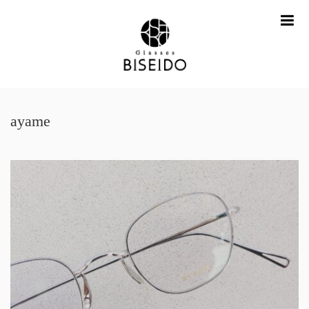
me
ayame