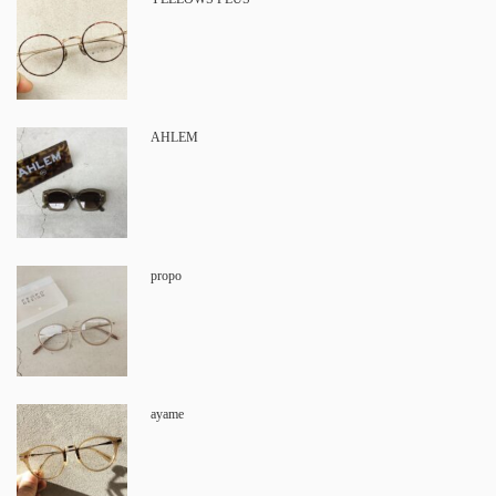
AHLEM
propo
ayame