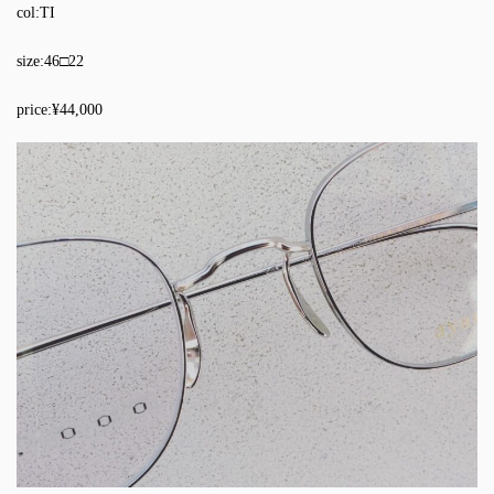
col:TI
size:46□22
price:¥44,000