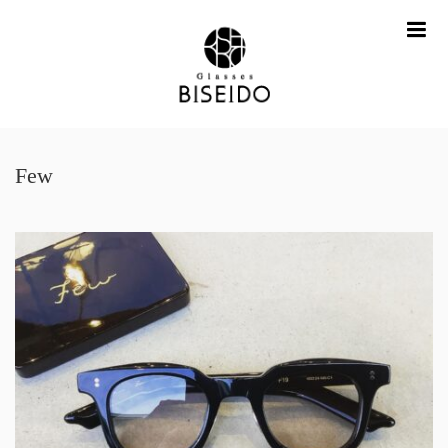
me
Few