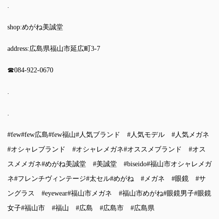
.
shop:めがね美誠堂
address:広島県福山市延広町3-7
☎︎084-922-0670
.
.
#few
#few広島
#few福山
#人気ブランド
#人気モデル
#人気メガネ
#オシャレブランド
#オシャレメガネ
#オススメブランド
#オス
スメメガネ
#めがね美誠堂
#美誠堂
#biseido
#福山市オシャレメガ
ネ
#フレンチヴィンテージ
#太セル
#めがね
#メガネ
#眼鏡
#サ
ングラス
#eyewear
#福山市メガネ
#福山市めがね
#眼鏡男子
#眼鏡
女子
#福山市
#福山
#広島
#広島市
#広島県