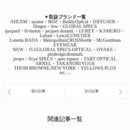
▼取扱ブランド一覧
AHLEM・ayame・BOZ・BuddyOptical・DIFFUSER・
Dragee・few・GLOBAL SPECS
quepard・H-fusion・jacques durand.・J.F.REY・KAMURO・
Lafont・LescaLUNETIER
Lunetta BADA・MetropolitanCROSSbottle・Mr.Gentlman
EYEWEAR
NEW.・O.J.GLOBAL SPECS OPTICAL・OVAKE・
prodesign:denmark
propo・Scye SPECS・spec espace・TART OPTICAL
ARNEL・TAKANORI YUGE
THOM BROWNE.NEW YORK・YELLOWS PLUS
etc….
前の記事
次の記事
関連記事一覧