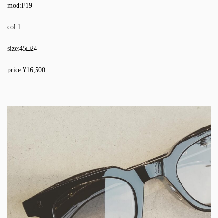
mod:F19
col:1
size:45□24
price:¥16,500
.