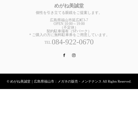
めがね美誠堂
個性を引き立てる眼鏡をご提案します。
広島県福山市延広町3-7
OPEN 10:00～19:00
（不定休）
契約駐車場有（SPパーク）
＊ご購入の方に無料駐車券をご用意しています。
084-922-0670
TEL.
Facebook
Instagram
© めがね美誠堂｜広島県福山市：メガネの販売・メンテナンス All Rights Reserved.