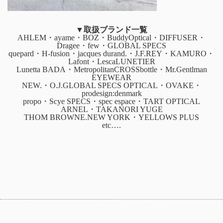
▼取扱ブランド一覧
AHLEM・ayame・BOZ・BuddyOptical・DIFFUSER・
Dragee・few・GLOBAL SPECS
quepard・H-fusion・jacques durand.・J.F.REY・KAMURO・
Lafont・LescaLUNETIER
Lunetta BADA・MetropolitanCROSSbottle・Mr.Gentlman
EYEWEAR
NEW.・O.J.GLOBAL SPECS OPTICAL・OVAKE・
prodesign:denmark
propo・Scye SPECS・spec espace・TART OPTICAL
ARNEL・TAKANORI YUGE
THOM BROWNE.NEW YORK・YELLOWS PLUS
etc….