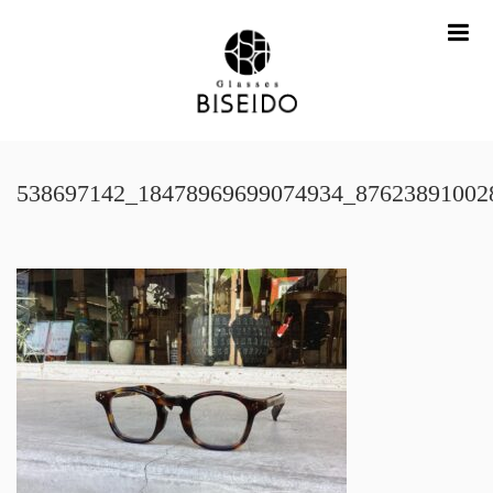
me
538697142_18478969699074934_87623891002