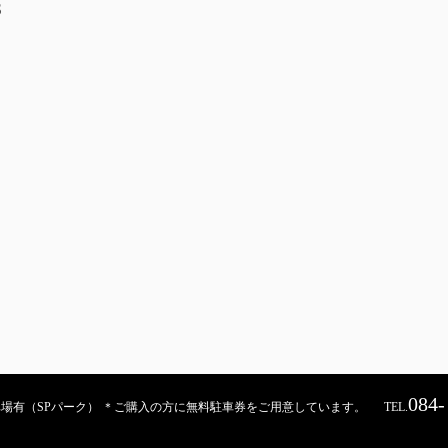
S
084-
契約駐車場有（SPパーク） ＊ご購入の方に無料駐車券をご用意しています。
TEL.