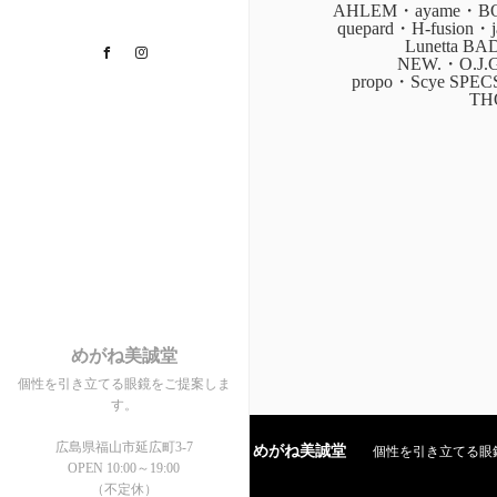
AHLEM・ayame・BOZ
quepard・H-fusion
Lunetta B
Facebook
Instagram
NEW.・O.J.
propo・Scye SPE
TH
めがね美誠堂
個性を引き立てる眼鏡をご提案しま
す。
広島県福山市延広町3-7
めがね美誠堂
個性を引き立てる眼鏡を
OPEN 10:00～19:00
（不定休）