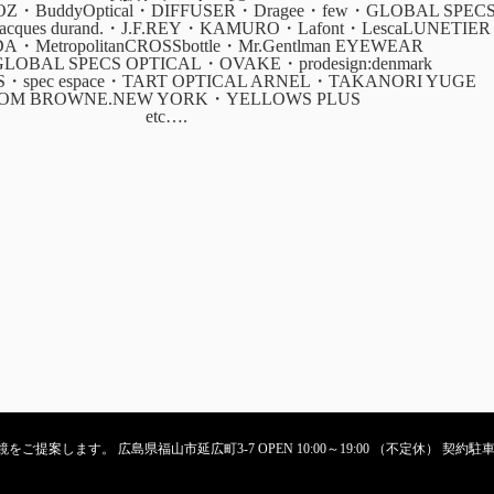
・BuddyOptical・DIFFUSER・Dragee・few・GLOBAL SPEC
・jacques durand.・J.F.REY・KAMURO・Lafont・LescaLUNETIER
ADA・MetropolitanCROSSbottle・Mr.Gentlman EYEWEAR
GLOBAL SPECS OPTICAL・OVAKE・prodesign:denmark
CS・spec espace・TART OPTICAL ARNEL・TAKANORI YUGE
OM BROWNE.NEW YORK・YELLOWS PLUS
etc….
ご提案します。 広島県福山市延広町3-7 OPEN 10:00～19:00 （不定休） 