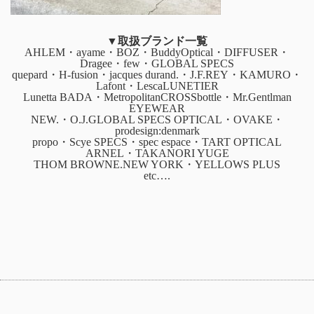
▼取扱ブランド一覧
AHLEM・ayame・BOZ・BuddyOptical・DIFFUSER・
Dragee・few・GLOBAL SPECS
quepard・H-fusion・jacques durand.・J.F.REY・KAMURO・
Lafont・LescaLUNETIER
Lunetta BADA・MetropolitanCROSSbottle・Mr.Gentlman
EYEWEAR
NEW.・O.J.GLOBAL SPECS OPTICAL・OVAKE・
prodesign:denmark
propo・Scye SPECS・spec espace・TART OPTICAL
ARNEL・TAKANORI YUGE
THOM BROWNE.NEW YORK・YELLOWS PLUS
etc….