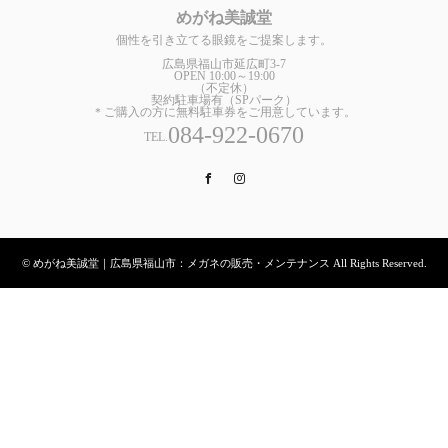
めがね美誠堂
個性を引き立てる眼鏡をご提案します。
広島県福山市延広町3-7
OPEN 10:00～19:00
（不定休）
契約駐車場有（SPパーク）
＊ご購入の方に無料駐車券をご用意しています。
084-922-0670
TEL.
Facebook
Instagram
© めがね美誠堂｜広島県福山市：メガネの販売・メンテナンス All Rights Reserved.