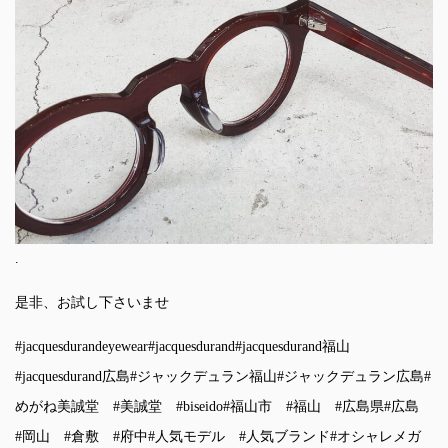
.
是非、お試し下さいませ
#jacquesdurandeyewear
#jacquesdurand
#jacquesdurand福山
#jacquesdurand広島
#ジャックデュラン福山
#ジャックデュラン広島
#
めがね美誠堂
#美誠堂
#biseido
#福山市
#福山
#広島県
#広島
#岡山
#倉敷
#府中
#人気モデル
#人気ブランド
#オシャレメガ