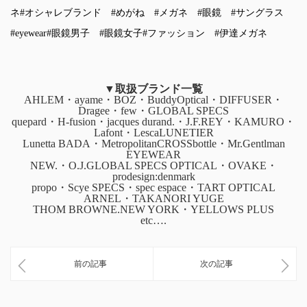
ネ
#オシャレブランド
#めがね
#メガネ
#眼鏡
#サングラス
#eyewear
#眼鏡男子
#眼鏡女子
#ファッション
#伊達メガネ
▼取扱ブランド一覧
AHLEM・ayame・BOZ・BuddyOptical・DIFFUSER・
Dragee・few・GLOBAL SPECS
quepard・H-fusion・jacques durand.・J.F.REY・KAMURO・
Lafont・LescaLUNETIER
Lunetta BADA・MetropolitanCROSSbottle・Mr.Gentlman
EYEWEAR
NEW.・O.J.GLOBAL SPECS OPTICAL・OVAKE・
prodesign:denmark
propo・Scye SPECS・spec espace・TART OPTICAL
ARNEL・TAKANORI YUGE
THOM BROWNE.NEW YORK・YELLOWS PLUS
etc….
前の記事
次の記事