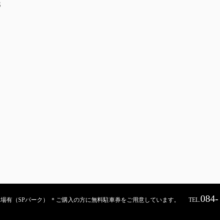
S
084-
契約駐車場有（SPパーク） ＊ご購入の方に無料駐車券をご用意しています。
TEL.