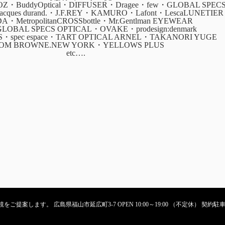
・BuddyOptical・DIFFUSER・Dragee・few・GLOBAL SPEC
・jacques durand.・J.F.REY・KAMURO・Lafont・LescaLUNETIER
ADA・MetropolitanCROSSbottle・Mr.Gentlman EYEWEAR
GLOBAL SPECS OPTICAL・OVAKE・prodesign:denmark
CS・spec espace・TART OPTICAL ARNEL・TAKANORI YUGE
OM BROWNE.NEW YORK・YELLOWS PLUS
etc….
ご提案します。 広島県福山市延広町3-7 OPEN 10:00～19:00 （不定休） 