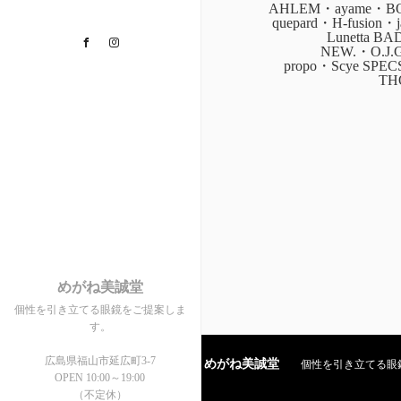
AHLEM・ayame・BOZ
quepard・H-fusion
Lunetta B
Facebook
Instagram
NEW.・O.J.
propo・Scye SPE
TH
めがね美誠堂
個性を引き立てる眼鏡をご提案しま
す。
広島県福山市延広町3-7
めがね美誠堂
個性を引き立てる眼鏡を
OPEN 10:00～19:00
（不定休）