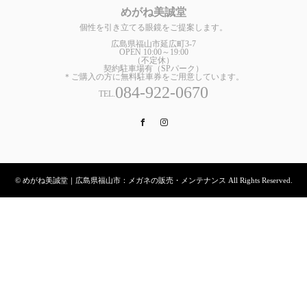
めがね美誠堂
個性を引き立てる眼鏡をご提案します。
広島県福山市延広町3-7
OPEN 10:00～19:00
（不定休）
契約駐車場有（SPパーク）
＊ご購入の方に無料駐車券をご用意しています。
084-922-0670
TEL.
Facebook
Instagram
© めがね美誠堂｜広島県福山市：メガネの販売・メンテナンス All Rights Reserved.