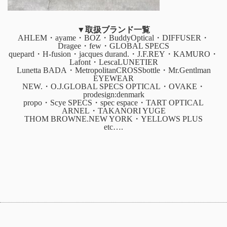
▼取扱ブランド一覧
AHLEM・ayame・BOZ・BuddyOptical・DIFFUSER・
Dragee・few・GLOBAL SPECS
quepard・H-fusion・jacques durand.・J.F.REY・KAMURO・
Lafont・LescaLUNETIER
Lunetta BADA・MetropolitanCROSSbottle・Mr.Gentlman
EYEWEAR
NEW.・O.J.GLOBAL SPECS OPTICAL・OVAKE・
prodesign:denmark
propo・Scye SPECS・spec espace・TART OPTICAL
ARNEL・TAKANORI YUGE
THOM BROWNE.NEW YORK・YELLOWS PLUS
etc….