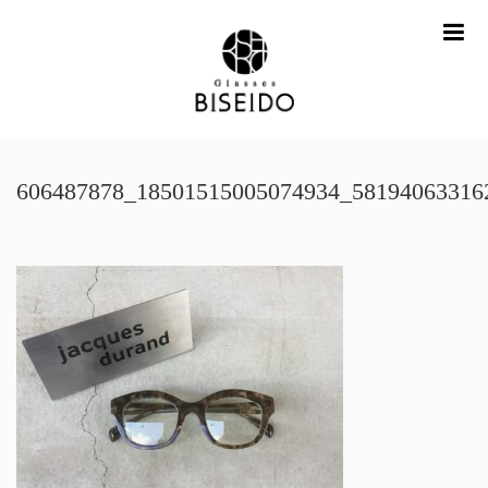
me
606487878_18501515005074934_58194063316