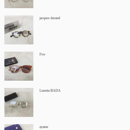
jacques durand
Few
Lunetta BADA
ayame