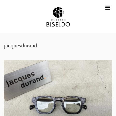
me
jacquesdurand.