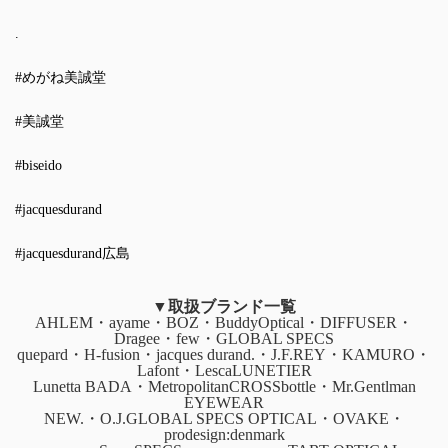
.
#めがね美誠堂
#美誠堂
#biseido
#jacquesdurand
#jacquesdurand広島
▼取扱ブランド一覧
AHLEM・ayame・BOZ・BuddyOptical・DIFFUSER・
Dragee・few・GLOBAL SPECS
quepard・H-fusion・jacques durand.・J.F.REY・KAMURO・
Lafont・LescaLUNETIER
Lunetta BADA・MetropolitanCROSSbottle・Mr.Gentlman
EYEWEAR
NEW.・O.J.GLOBAL SPECS OPTICAL・OVAKE・
prodesign:denmark