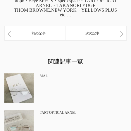
propo・Scye SPECS・spec espace・TART OPTICAL
ARNEL・TAKANORI YUGE
THOM BROWNE.NEW YORK・YELLOWS PLUS
etc….
前の記事
次の記事
関連記事一覧
MAL
TART OPTICAL ARNEL