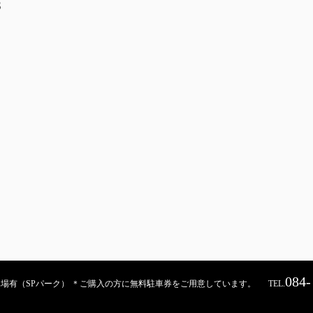
S
084-
契約駐車場有（SPパーク） ＊ご購入の方に無料駐車券をご用意しています。
TEL.