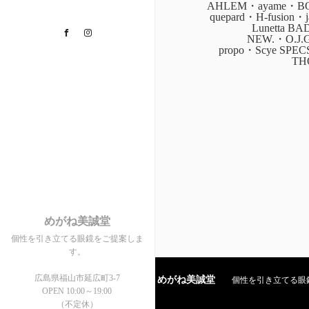
AHLEM・ayame・BOZ
quepard・H-fusion
Lunetta B
Facebook
Instagram
NEW.・O.J.
propo・Scye SPE
TH
めがね美誠堂
個性を引き立てる眼鏡をご提案しま
す。
広島県福山市延広町3-7
めがね美誠堂
個性を引き立てる眼鏡を
OPEN 10:00～19:00
（不定休）