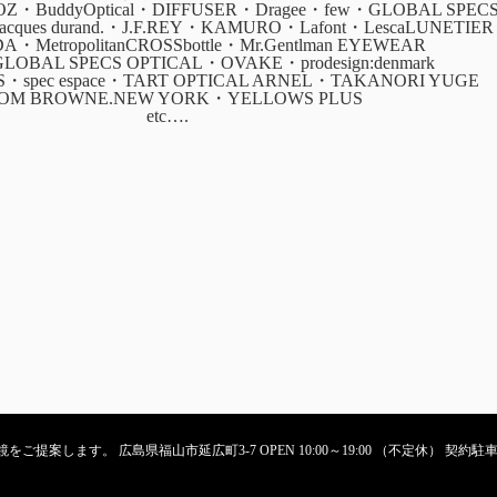
・BuddyOptical・DIFFUSER・Dragee・few・GLOBAL SPEC
・jacques durand.・J.F.REY・KAMURO・Lafont・LescaLUNETIER
ADA・MetropolitanCROSSbottle・Mr.Gentlman EYEWEAR
GLOBAL SPECS OPTICAL・OVAKE・prodesign:denmark
CS・spec espace・TART OPTICAL ARNEL・TAKANORI YUGE
OM BROWNE.NEW YORK・YELLOWS PLUS
etc….
ご提案します。 広島県福山市延広町3-7 OPEN 10:00～19:00 （不定休） 