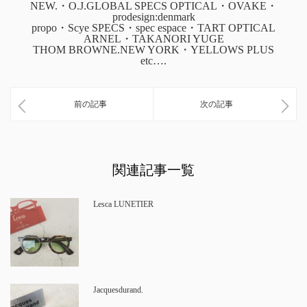
NEW.・O.J.GLOBAL SPECS OPTICAL・OVAKE・
prodesign:denmark
propo・Scye SPECS・spec espace・TART OPTICAL
ARNEL・TAKANORI YUGE
THOM BROWNE.NEW YORK・YELLOWS PLUS
etc….
前の記事
次の記事
関連記事一覧
Lesca LUNETIER
Jacquesdurand.