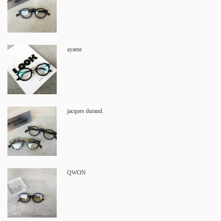
ayame
jacques durand.
QWON