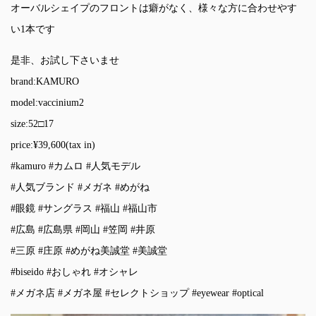
オーバルシェイプのフロントは癖がなく、様々な方に合わせやす
い1本です
是非、お試し下さいませ
brand:KAMURO
model:vaccinium2
size:52□17
price:¥39,600(tax in)
#kamuro
#カムロ
#人気モデル
#人気ブランド
#メガネ
#めがね
#眼鏡
#サングラス
#福山
#福山市
#広島
#広島県
#岡山
#笠岡
#井原
#三原
#庄原
#めがね美誠堂
#美誠堂
#biseido
#おしゃれ
#オシャレ
#メガネ店
#メガネ屋
#セレクトショップ
#eyewear
#optical