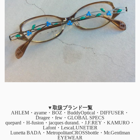
▼取扱ブランド一覧
AHLEM・ayame・BOZ・BuddyOptical・DIFFUSER・
Dragee・few・GLOBAL SPECS
quepard・H-fusion・jacques durand.・J.F.REY・KAMURO・
Lafont・LescaLUNETIER
Lunetta BADA・MetropolitanCROSSbottle・Mr.Gentlman
EYEWEAR