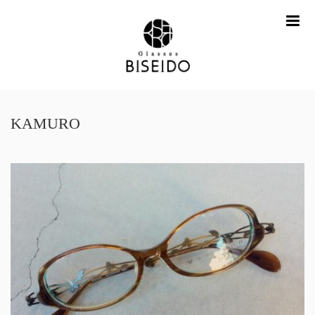
me
KAMURO