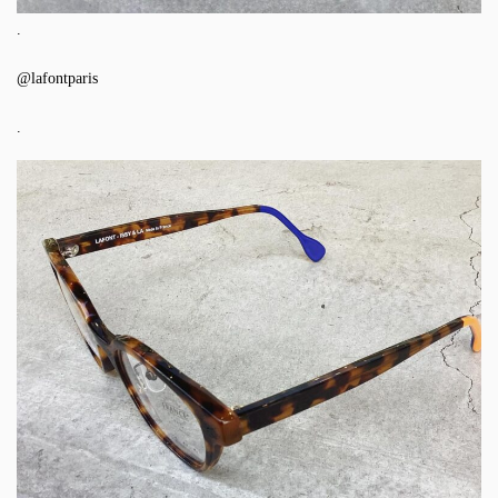
.
@lafontparis
.