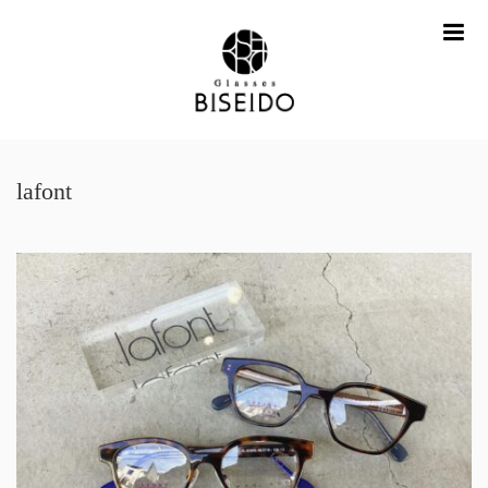
me
lafont