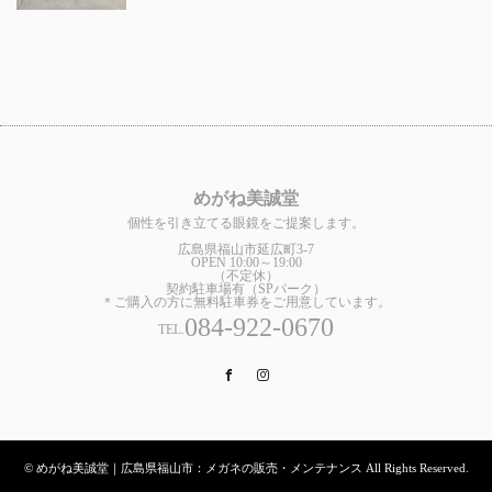
めがね美誠堂
個性を引き立てる眼鏡をご提案します。
広島県福山市延広町3-7
OPEN 10:00～19:00
（不定休）
契約駐車場有（SPパーク）
＊ご購入の方に無料駐車券をご用意しています。
084-922-0670
TEL.
Facebook
Instagram
© めがね美誠堂｜広島県福山市：メガネの販売・メンテナンス All Rights Reserved.