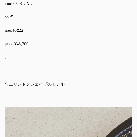
mod:OGRE XL
col:5
size:46□22
price:¥46,200
.
.
ウエリントンシェイプのモデル
.