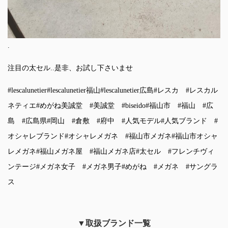
.
注目の太セル..是非、お試し下さいませ
#lescalunetier
#lescalunetier福山
#lescalunetier広島
#レスカ
#レスカル
ネティエ
#めがね美誠堂
#美誠堂
#biseido
#福山市
#福山
#広
島
#広島県
#岡山
#倉敷
#府中
#人気モデル
#人気ブランド
#
オシャレブランド
#オシャレメガネ
#福山市メガネ
#福山市オシャ
レメガネ
#福山メガネ屋
#福山メガネ店
#太セル
#フレンチヴィ
ンテージ
#メガネ女子
#メガネ男子
#めがね
#メガネ
#サングラ
ス
▼取扱ブランド一覧