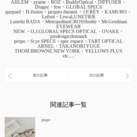
AHLEM・ayame・BOZ・BuddyOptical・DIFFUSER・
Dragee・few・GLOBAL SPECS
quepard・H-fusion・jacques durand.・J.F.REY・KAMURO・
Lafont・LescaLUNETIER
Lunetta BADA・MetropolitanCROSSbottle・Mr.Gentlman
EYEWEAR
NEW.・O.J.GLOBAL SPECS OPTICAL・OVAKE・
prodesign:denmark
propo・Scye SPECS・spec espace・TART OPTICAL
ARNEL・TAKANORI YUGE
THOM BROWNE.NEW YORK・YELLOWS PLUS
etc….
前の記事
次の記事
関連記事一覧
propo