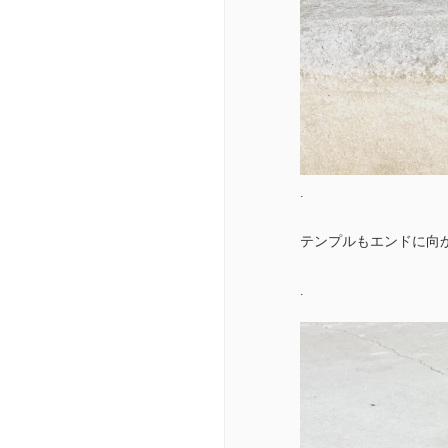
.
テンプルもエンドに向
.