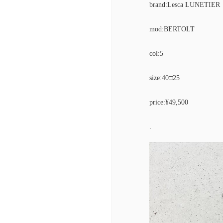
brand:Lesca LUNETIER
mod:BERTOLT
col:5
size:40□25
price:¥49,500
.