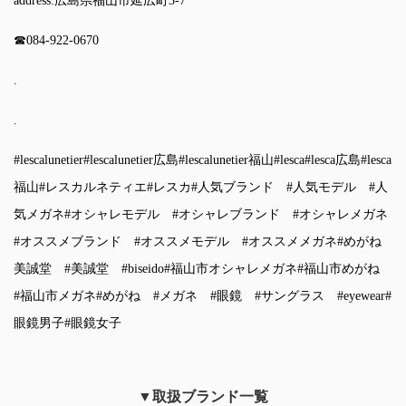
address:広島県福山市延広町3-7
☎︎084-922-0670
.
.
#lescalunetier
#lescalunetier広島
#lescalunetier福山
#lesca
#lesca広島
#lesca
福山
#レスカルネティエ
#レスカ
#人気ブランド
#人気モデル
#人
気メガネ
#オシャレモデル
#オシャレブランド
#オシャレメガネ
#オススメブランド
#オススメモデル
#オススメメガネ
#めがね
美誠堂
#美誠堂
#biseido
#福山市オシャレメガネ
#福山市めがね
#福山市メガネ
#めがね
#メガネ
#眼鏡
#サングラス
#eyewear
#
眼鏡男子
#眼鏡女子
▼取扱ブランド一覧