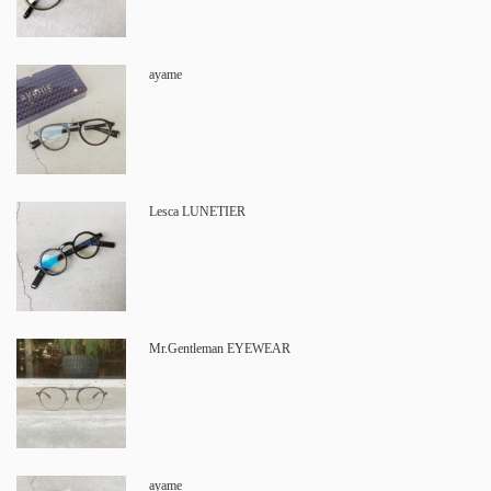
ayame
Lesca LUNETIER
Mr.Gentleman EYEWEAR
ayame