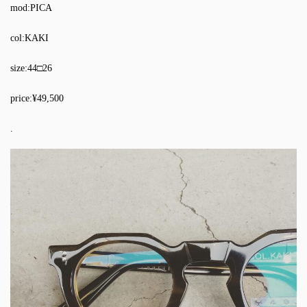
mod:PICA
col:KAKI
size:44□26
price:¥49,500
.