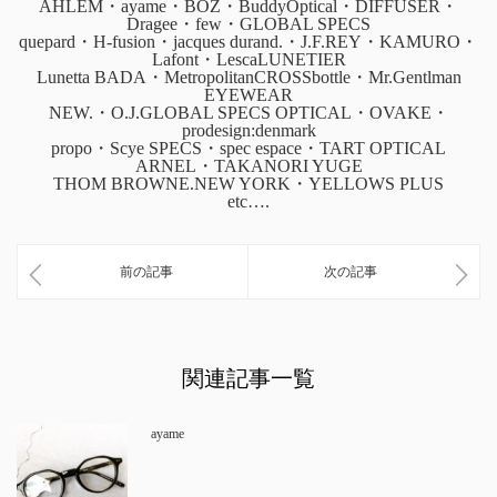
AHLEM・ayame・BOZ・BuddyOptical・DIFFUSER・
Dragee・few・GLOBAL SPECS
quepard・H-fusion・jacques durand.・J.F.REY・KAMURO・
Lafont・LescaLUNETIER
Lunetta BADA・MetropolitanCROSSbottle・Mr.Gentlman
EYEWEAR
NEW.・O.J.GLOBAL SPECS OPTICAL・OVAKE・
prodesign:denmark
propo・Scye SPECS・spec espace・TART OPTICAL
ARNEL・TAKANORI YUGE
THOM BROWNE.NEW YORK・YELLOWS PLUS
etc….
前の記事
次の記事
関連記事一覧
ayame