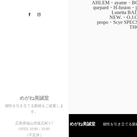
AHLEM・ayame・BOZ
quepard・H-fusion
Lunetta B
Facebook
Instagram
NEW.・O.J.
propo・Scye SPE
TH
めがね美誠堂
個性を引き立てる眼鏡をご提案しま
す。
広島県福山市延広町3-7
めがね美誠堂
個性を引き立てる眼鏡を
OPEN 10:00～19:00
（不定休）