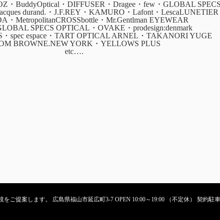
・BuddyOptical・DIFFUSER・Dragee・few・GLOBAL SPEC
・jacques durand.・J.F.REY・KAMURO・Lafont・LescaLUNETIER
ADA・MetropolitanCROSSbottle・Mr.Gentlman EYEWEAR
GLOBAL SPECS OPTICAL・OVAKE・prodesign:denmark
CS・spec espace・TART OPTICAL ARNEL・TAKANORI YUGE
OM BROWNE.NEW YORK・YELLOWS PLUS
etc….
ご提案します。 広島県福山市延広町3-7 OPEN 10:00～19:00 （不定休） 