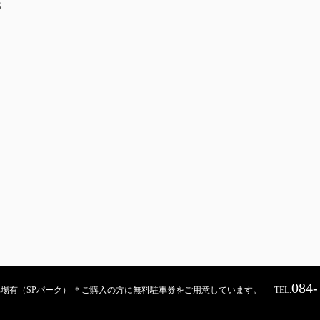
S
084-
契約駐車場有（SPパーク） ＊ご購入の方に無料駐車券をご用意しています。
TEL.