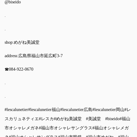
@biseido
.
.
shop:めがね美誠堂
address:広島県福山市延広町3-7
☎︎084-922-0670
.
.
#lescalunetier
#lescalunetier福山
#lescalunetier広島
#lescalunetier岡山
#レ
スカリュネティエ
#レスカ
#めがね美誠堂
#美誠堂
#biseido
#福山
市オシャレメガネ
#福山市オシャレサングラス
#福山オシャレメガ