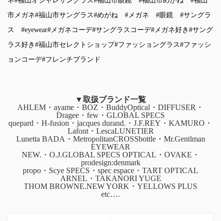
ネ
#福山オシャレサングラス
#福山市眼鏡
#福山市めがね
#福山
市メガネ
#福山市サングラス
#めがね
#メガネ
#眼鏡
#サングラ
ス
#eyewear
#メガネコーデ
#サングラスコーデ
#メガネ好き
#サング
ラス好き
#福山市セレクトショップ
#ファッショングラス
#ファッシ
ョンコーデ
#フレンチブランド
▼取扱ブランド一覧
AHLEM・ayame・BOZ・BuddyOptical・DIFFUSER・
Dragee・few・GLOBAL SPECS
quepard・H-fusion・jacques durand.・J.F.REY・KAMURO・
Lafont・LescaLUNETIER
Lunetta BADA・MetropolitanCROSSbottle・Mr.Gentlman
EYEWEAR
NEW.・O.J.GLOBAL SPECS OPTICAL・OVAKE・
prodesign:denmark
propo・Scye SPECS・spec espace・TART OPTICAL
ARNEL・TAKANORI YUGE
THOM BROWNE.NEW YORK・YELLOWS PLUS
etc….