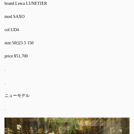
brand:Lesca LUNETIER
mod:SAXO
col:UD4
size:50□23.5 150
price:¥51,700
.
.
ニューモデル
.